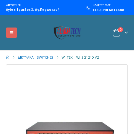
ΔΙΕΥΘΥΝΣΗ
ΚΑΛΕΣΤΕ ΜΑΣ
Αγίας Τριάδος 3, Αγ.Παρασκευή
(+30) 210 60.17.000
0
ΔΙΚΤΥΑΚΆ
,
SWITCHES
WI-TEK – WI-SG124D V2