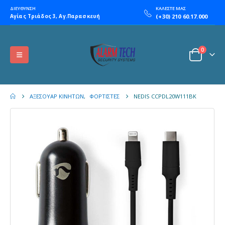
ΔΙΕΥΘΥΝΣΗ
ΚΑΛΕΣΤΕ ΜΑΣ
Αγίας Τριάδος 3, Αγ.Παρασκευή
(+30) 210 60.17.000
0
ΑΞΕΣΟΥΆΡ ΚΙΝΗΤΏΝ
,
ΦΟΡΤΙΣΤΈΣ
NEDIS CCPDL20W111BK