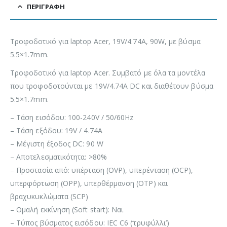
ΠΕΡΙΓΡΑΦΉ
Τροφοδοτικό για laptop Acer, 19V/4.74A, 90W, με βύσμα
5.5×1.7mm.
Τροφοδοτικό για laptop Acer. Συμβατό με όλα τα μοντέλα
που τροφοδοτούνται με 19V/4.74A DC και διαθέτουν βύσμα
5.5×1.7mm.
– Τάση εισόδου: 100-240V / 50/60Hz
– Τάση εξόδου: 19V / 4.74A
– Μέγιστη έξοδος DC: 90 W
– Αποτελεσματικότητα: >80%
– Προστασία από: υπέρταση (OVP), υπερένταση (OCP),
υπερφόρτωση (OPP), υπερθέρμανση (OTP) και
βραχυκυκλώματα (SCP)
– Ομαλή εκκίνηση (Soft start): Ναι
– Τύπος βύσματος εισόδου: IEC C6 (‘τρυφύλλι’)