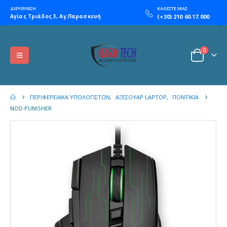
ΔΙΕΥΘΥΝΣΗ
ΚΑΛΕΣΤΕ ΜΑΣ
Αγίας Τριάδος 3, Αγ.Παρασκευή
(+30) 210 60.17.000
0
ΠΕΡΙΦΕΡΕΙΑΚΆ ΥΠΟΛΟΓΙΣΤΏΝ
,
ΑΞΕΣΟΥΆΡ LAPTOP
,
ΠΟΝΤΊΚΙΑ
NOD PUNISHER