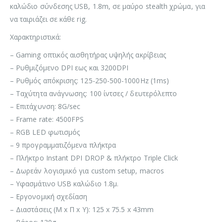
καλώδιο σύνδεσης USB, 1.8m, σε μαύρο stealth χρώμα, για
να ταιριάζει σε κάθε rig.
Χαρακτηριστικά:
– Gaming οπτικός αισθητήρας υψηλής ακρίβειας
– Ρυθμιζόμενο DPI εως και 3200DPI
– Ρυθμός απόκρισης: 125-250-500-1000Hz (1ms)
– Ταχύτητα ανάγνωσης: 100 ίντσες / δευτερόλεπτο
– Επιτάχυνση: 8G/sec
– Frame rate: 4500FPS
– RGB LED φωτισμός
– 9 προγραμματιζόμενα πλήκτρα
– Πλήκτρο Instant DPI DROP & πλήκτρο Triple Click
– Δωρεάν λογισμικό για custom setup, macros
– Υφασμάτινο USB καλώδιο 1.8μ.
– Εργονομική σχεδίαση
– Διαστάσεις (Μ x Π x Υ): 125 x 75.5 x 43mm