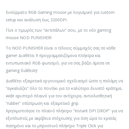
Ενσύρματο RGB Gaming mouse με λογισμικό για custom
setup και ανάλυση έως 3200DPI.
Γίνε ο τιμωρός των “αντιπάλων” σου, με το νέο gaming
mouse NOD PUNISHER!
Το NOD PUNISHER είναι ο τέλειος σύμμαχός σας σε κάθε
game! Διαθέτει 9 προγραμματιζόμενα πλήκτρα και
εντυπωσιακό RGB φωτισμό, για να σας βάζει άμεσα σε
gaming διάθεση!
Διαθέτει εξαιρετικά εργονομικό σχεδιασμό ώστε η παλάμη να
“αγκαλιάζει” όλο το ποντίκι για το καλύτερο δυνατό κράτημα,
wide αριστερό πλαινό για τον αντίχειρα, αντιολισθητική
“rubber” επίστρωση και εξαιρετικό grip.
Χρησιμοποίησε το πλαϊνό πλήκτρο “Instant DPI DROP” για να
εξοπλιστείς με ακρίβεια στόχευσης για όση ώρα το κρατάς
πατημένο και το μπροστινό πλήκτρο Triple Click για