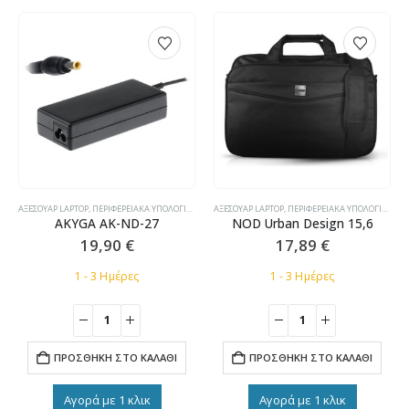
,
ΤΡΟΦΟΔΟΤΙΚΆ LAPTOP ΣΥΜΒΑΤΆ
ΑΞΕΣΟΥΆΡ LAPTOP
,
ΠΕΡΙΦΕΡΕΙΑΚΆ ΥΠΟΛΟΓΙΣΤΏΝ
,
ΤΡΟΦΟΔΟΤΙΚΆ LAPTOP ΣΥΜΒΑΤΆ
ΑΞΕΣΟΥΆΡ LAPTOP
,
ΠΕΡΙΦΕΡΕΙΑΚΆ ΥΠΟΛΟΓΙΣΤΏΝ
,
AKYGA AK-ND-27
NOD Urban Design 15,6
19,90
€
17,89
€
1 - 3 Ημέρες
1 - 3 Ημέρες
ΠΡΟΣΘΉΚΗ ΣΤΟ ΚΑΛΆΘΙ
ΠΡΟΣΘΉΚΗ ΣΤΟ ΚΑΛΆΘΙ
Αγορά με 1 κλικ
Αγορά με 1 κλικ