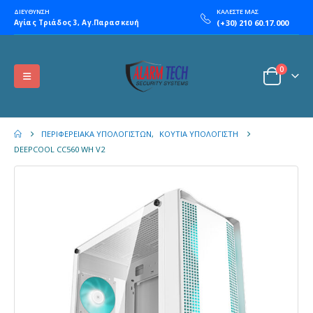
ΔΙΕΥΘΥΝΣΗ
ΚΑΛΕΣΤΕ ΜΑΣ
Αγίας Τριάδος 3, Αγ.Παρασκευή
(+30) 210 60.17.000
0
ΠΕΡΙΦΕΡΕΙΑΚΆ ΥΠΟΛΟΓΙΣΤΏΝ
,
ΚΟΥΤΙΆ ΥΠΟΛΟΓΙΣΤΉ
DEEPCOOL CC560 WH V2