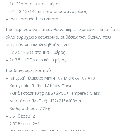
– 1x120mm στο πίσω μέρος
– 3×120 / 3x140mm στο μπροστινό μέρος
– PSU Shrouded: 2x120mm
Προκειμένου να επιτευχθούν μικρές εξωτερικές διαστάσεις
αλλά ευρύχωρο εσωτερικό, οι θέσεις των δίσκων που
μπορούν να φιλοξενηθούν είναι
– 2x 2.5” SSDs στο πίσω μέρος
– 2x 3.5” HDDs στο κάτω μέρος
Προδιαγραφές κουτιού:
– Μητρική πλακέτα: Mini-ITX / Micro-ATX / ATX
– Κατηγορία: Refined Airflow Tower
– Υλικά κατασκευής: ABS+SPCC+Tempered Glass
– Διαστάσεις (ΜxΠxΥ): 432x215x483mm
– Καθαρό βάρος: 7.2Kg
– 3.5″ θέσεις: 2
– 2.5″ θέσεις: 2+1