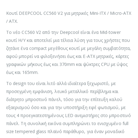
Κουτί DEEPCOOL CC560 V2 για μητρικές Mini-ITX / Micro-ATX
/ ATX.
Το νέο CC560 V2 από την Deepcool είναι ένα Mid-tower
κουτί Η/Υ και αποτελεί μια τέλεια λύση για τους χρήστες που
ζητάνε ένα compact μεγέθους κουτί με μεγάλη συμβατότητα,
αφού μπορεί να φιλοξενήσει έως και E-ATX μητρικές, κάρτες
γραφικών μήκους έως και 370mm και ψύκτρες CPU με ύψος
έως και 165mm.
Το design του είναι λιτό αλλά ιδιαίτερα ξεχωριστό, με
προσεγμένη εμφάνιση, λευκό μεταλλικό περίβλημα και
διάτρητο μπροστινό πάνελ, τόσο για την επίτευξη καλού
εξαερισμού όσο και για την υποστήριξη εφέ φωτισμού, με
τους 4 προεγκατεστημένους LED ανεμιστήρες στο μπροστινό
πάνελ. Τη συνολική εικόνα συμπληρώνει το ενισχυμένο full
size tempered glass πλαϊνό παράθυρο, για έναν μοναδικό