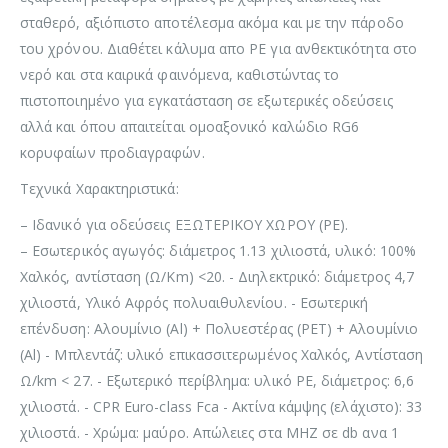
σταθερό, αξιόπιστο αποτέλεσμα ακόμα και με την πάροδο
του χρόνου. Διαθέτει κάλυμα απο ΡΕ για ανθεκτικότητα στο
νερό και στα καιρικά φαινόμενα, καθιστώντας το
πιστοποιημένο για εγκατάσταση σε εξωτερικές οδεύσεις
αλλά και όπου απαιτείται ομοαξονικό καλώδιο RG6
κορυφαίων προδιαγραφών.
Τεχνικά Χαρακτηριστικά:
– Ιδανικό για οδεύσεις ΕΞΩΤΕΡΙΚΟΥ ΧΩΡΟΥ (ΡΕ).
– Εσωτερικός αγωγός: διάμετρος 1.13 χιλιοστά, υλικό: 100%
Χαλκός, αντίσταση (Ω/Km) <20. - Διηλεκτρικό: διάμετρος 4,7
χιλιοστά, Υλικό Αφρός πολυαιθυλενίου. - Εσωτερική
επένδυση: Αλουμίνιο (Al) + Πολυεστέρας (PET) + Αλουμίνιο
(Al) - Μπλεντάζ: υλικό επικασσιτερωμένος Χαλκός, Αντίσταση
Ω/km < 27. - Εξωτερικό περίβλημα: υλικό PE, διάμετρος: 6,6
χιλιοστά. - CPR Euro-class Fca - Ακτίνα κάμψης (ελάχιστο): 33
χιλιοστά. - Χρώμα: μαύρο. Απώλειες στα ΜΗΖ σε db ανα 1