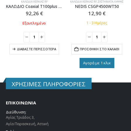
ΚΑΛΏΔΙΑ ΚΕΡΑΊΑΣ RF
ΚΑΛΏΔΙΑ ΚΕΡΑΊΑΣ RF
,
ΣΥΣΤΉΜΑΤΑ ΛΉΨΗΣ
ΚΑΛΩΔΙΟ Coaxial T100plus Black
NEDIS CSGP4500WT50
92,26
€
12,90
€
Εξαντλημένο
1 - 3 Ημέρες
ΔΙΑΒΆΣΤΕ ΠΕΡΙΣΣΌΤΕΡΑ
ΠΡΟΣΘΉΚΗ ΣΤΟ ΚΑΛΆΘΙ
Αγορά με 1 κλικ
ΧΡΗΣΙΜΕΣ ΠΛΗΡΟΦΟΡΙΕΣ
ΕΠΙΚΟΙΝΩΝΙΑ
Διεύθυνση:
Αγίας Τριάδος 3,
Αγία Παρασκευή, Αττική