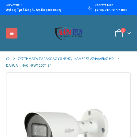
ΔΙΕΥΘΥΝΣΗ
ΚΑΛΕΣΤΕ ΜΑΣ
Αγίας Τριάδος 3, Αγ.Παρασκευή
(+30) 210 60.17.000
0
ΣΥΣΤΉΜΑΤΑ ΠΑΡΑΚΟΛΟΎΘΗΣΗΣ
,
ΚΆΜΕΡΕΣ ΑΣΦΑΛΕΊΑΣ HD
DAHUA – HAC-HFW1200T-S4