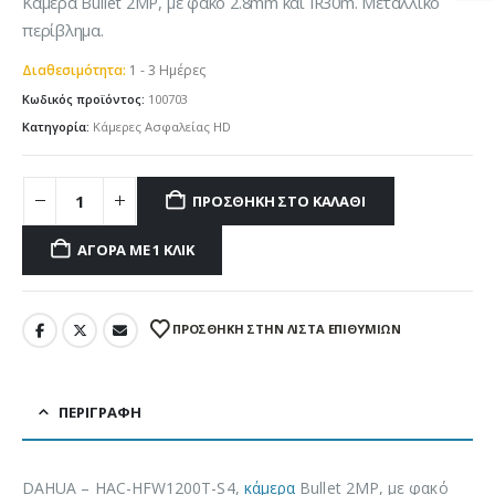
Κάμερα Bullet 2MP, με φακό 2.8mm και IR30m. Μεταλλικό
περίβλημα.
Διαθεσιμότητα:
1 - 3 Ημέρες
Κωδικός προϊόντος:
100703
Κατηγορία:
Κάμερες Ασφαλείας HD
ΠΡΟΣΘΉΚΗ ΣΤΟ ΚΑΛΆΘΙ
ΑΓΟΡΆ ΜΕ 1 ΚΛΙΚ
ΠΡΌΣΘΉΚΗ ΣΤΗΝ ΛΊΣΤΑ ΕΠΙΘΥΜΙΏΝ
ΠΕΡΙΓΡΑΦΉ
DAHUA – HAC-HFW1200T-S4,
κάμερα
Bullet 2MP, με φακό