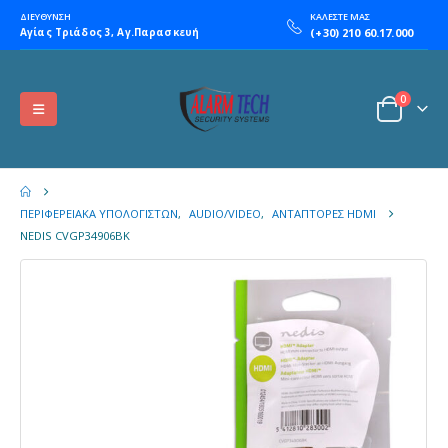
ΔΙΕΥΘΥΝΣΗ
ΚΑΛΕΣΤΕ ΜΑΣ
Αγίας Τριάδος 3, Αγ.Παρασκευή
(+30) 210 60.17.000
0
ΠΕΡΙΦΕΡΕΙΑΚΆ ΥΠΟΛΟΓΙΣΤΏΝ
,
AUDIO/VIDEO
,
ΑΝΤΆΠΤΟΡΕΣ HDMI
NEDIS CVGP34906BK