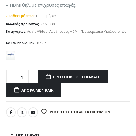
– HDMI θηλ, με επίχρυσες επαφές.
Διαθεσιμότητα:
1 - 3 Ημέρες
Κωδικός προϊόντος:
233-0238
Κατηγορίες:
Audio/Video
,
Αντάπτορες HDMI
,
Περιφερειακά Υπολογιστών
ΚΑΤΑΣΚΕΥΑΣΤΗΣ:
NEDIS
ΠΡΟΣΘΉΚΗ ΣΤΟ ΚΑΛΆΘΙ
ΑΓΟΡΆ ΜΕ 1 ΚΛΙΚ
ΠΡΌΣΘΉΚΗ ΣΤΗΝ ΛΊΣΤΑ ΕΠΙΘΥΜΙΏΝ
ΠΕΡΙΓΡΑΦΉ